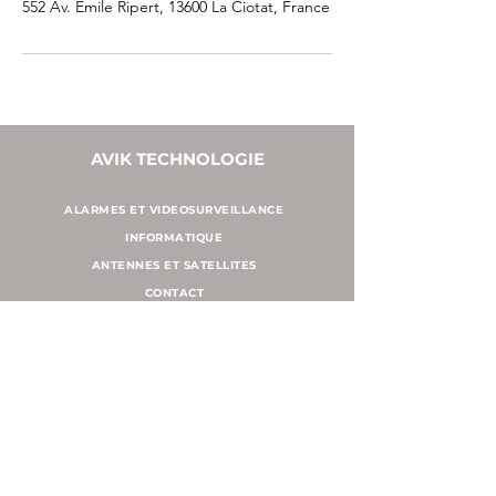
552 Av. Emile Ripert, 13600 La Ciotat, France
AVIK TECHNOLOGIE
ALARMES ET VIDEOSURVEILLANCE
INFORMATIQUE
ANTENNES ET SATELLITES
CONTACT
NOUS CONTACTER
06 19 19 07 37
contact@avikgroupe.fr
CONTACT
NOS PARTENAIRES