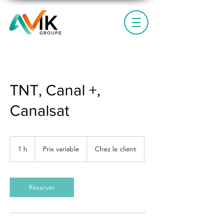
TNT, Canal +,
Canalsat
Prix
variable
1 h
1
Prix variable
Chez le client
Réserver