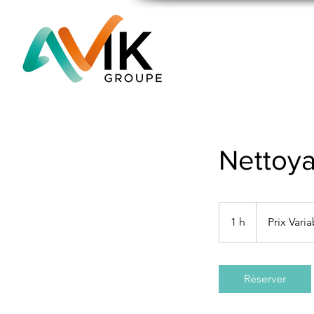
Nettoy
Prix
Variable
1 h
1
Prix Vari
Réserver