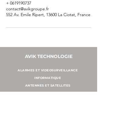
+ 0619190737
contact@avikgroupe.fr
552 Av. Emile Ripert, 13600 La Ciotat, France
AVIK TECHNOLOGIE
ALARMES ET VIDEOSURVEILLANCE
INFORMATIQUE
ANTENNES ET SATELLITES
CONTACT
NOUS CONTACTER
06 19 19 07 37
contact@avikgroupe.fr
CONTACT