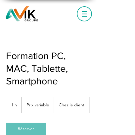
Formation PC,
MAC, Tablette,
Smartphone
Prix
variable
1 h
1
Prix variable
Chez le client
Réserver